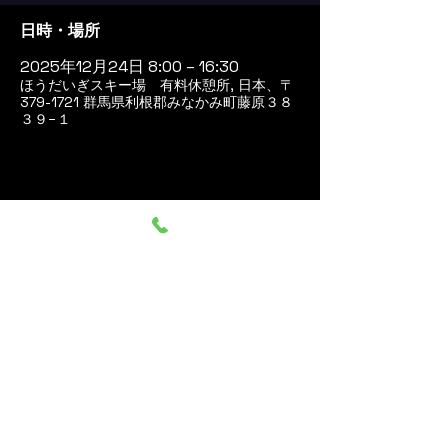
日時・場所
2025年12月24日 8:00 – 16:30
ほうだいぎスキー場 有料休憩所, 日本、〒
379-1721 群馬県利根郡みなかみ町藤原３８
３９−１
このイベントをシェア
群馬みなかみ ほうだいぎス
キー場