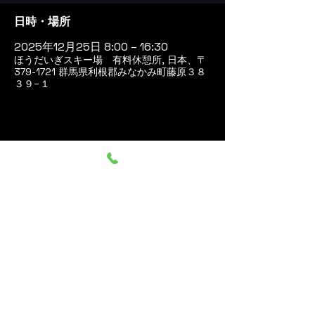
日時・場所
2025年12月25日 8:00 – 16:30
ほうだいぎスキー場 有料休憩所, 日本、〒
379-1721 群馬県利根郡みなかみ町藤原３８
３９−１
このイベントをシェア
群馬みなかみ ほうだいぎス
キー場