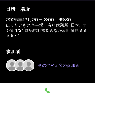
日時・場所
2025年12月29日 8:00 – 16:30
ほうだいぎスキー場 有料休憩所, 日本、〒
379-1721 群馬県利根郡みなかみ町藤原３８
３９−１
参加者
その他+15 名の参加者
このイベントをシェア