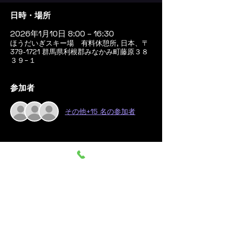
日時・場所
2026年1月10日 8:00 – 16:30
ほうだいぎスキー場 有料休憩所, 日本、〒
379-1721 群馬県利根郡みなかみ町藤原３８
３９−１
参加者
その他+15 名の参加者
このイベントをシェア