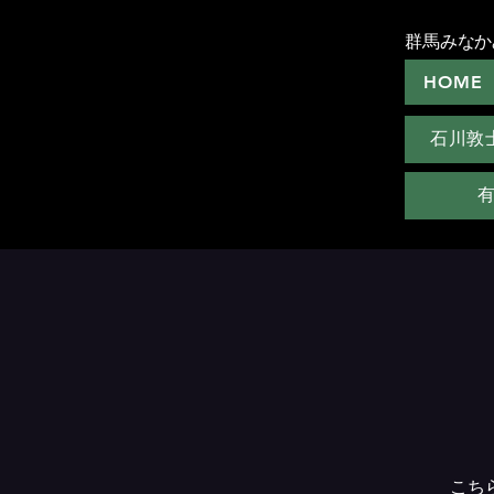
群馬みなか
HOME
石川敦
こち