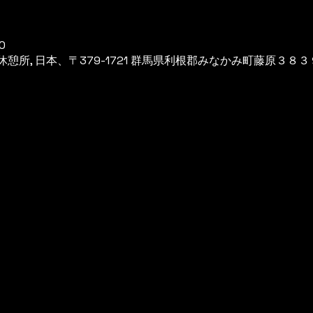
0
所, 日本、〒379-1721 群馬県利根郡みなかみ町藤原３８３