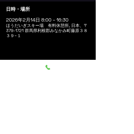
日時・場所
2026年2月14日 8:00 – 16:30
ほうだいぎスキー場 有料休憩所, 日本、〒
379-1721 群馬県利根郡みなかみ町藤原３８
３９−１
このイベントをシェア
群馬みなかみ ほうだいぎス
キー場