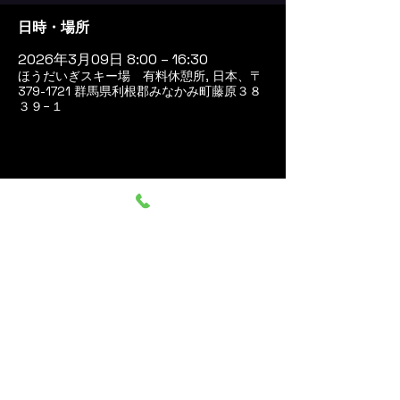
日時・場所
2026年3月09日 8:00 – 16:30
ほうだいぎスキー場 有料休憩所, 日本、〒
379-1721 群馬県利根郡みなかみ町藤原３８
３９−１
このイベントをシェア
群馬みなかみ ほうだいぎス
キー場