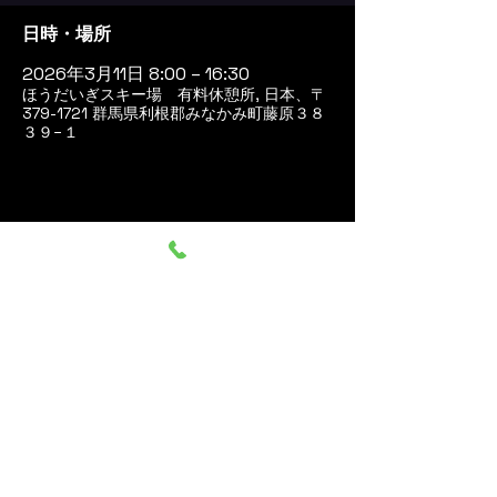
日時・場所
2026年3月11日 8:00 – 16:30
ほうだいぎスキー場 有料休憩所, 日本、〒
379-1721 群馬県利根郡みなかみ町藤原３８
３９−１
このイベントをシェア
群馬みなかみ ほうだいぎス
キー場