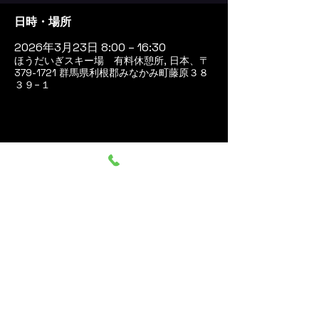
日時・場所
2026年3月23日 8:00 – 16:30
ほうだいぎスキー場 有料休憩所, 日本、〒
379-1721 群馬県利根郡みなかみ町藤原３８
３９−１
このイベントをシェア
群馬みなかみ ほうだいぎス
キー場