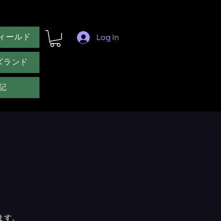
ィールド
Log In
ズランド
記
ます。