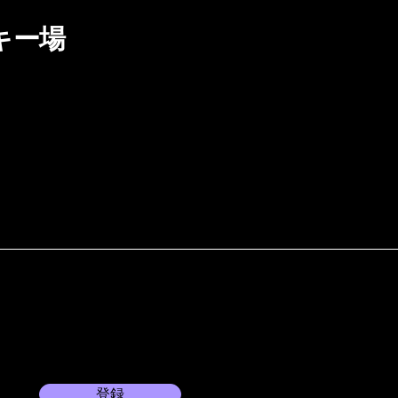
キー場
登録