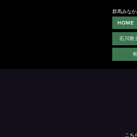
群馬みなか
HOME
石川敦
こち