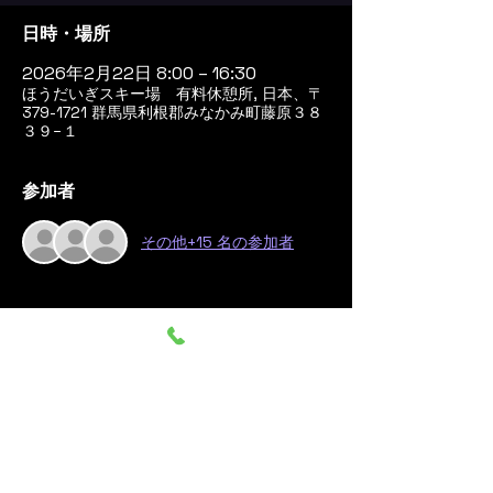
日時・場所
2026年2月22日 8:00 – 16:30
ほうだいぎスキー場 有料休憩所, 日本、〒
379-1721 群馬県利根郡みなかみ町藤原３８
３９−１
参加者
その他+15 名の参加者
このイベントをシェア