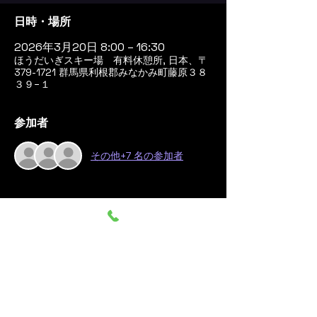
日時・場所
2026年3月20日 8:00 – 16:30
ほうだいぎスキー場 有料休憩所, 日本、〒
379-1721 群馬県利根郡みなかみ町藤原３８
３９−１
参加者
その他+7 名の参加者
このイベントをシェア