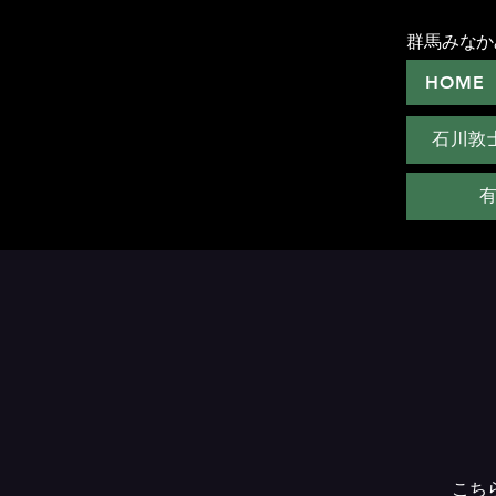
群馬みなか
HOME
石川敦
こち