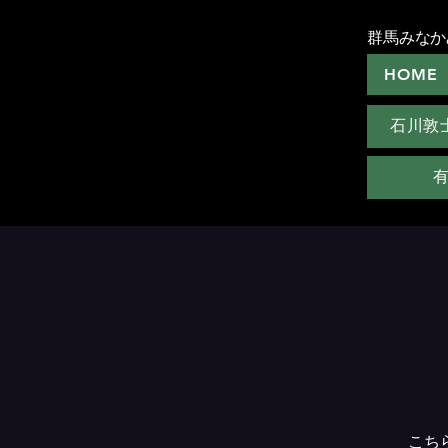
群馬みなか
HOME
石川敦
こち