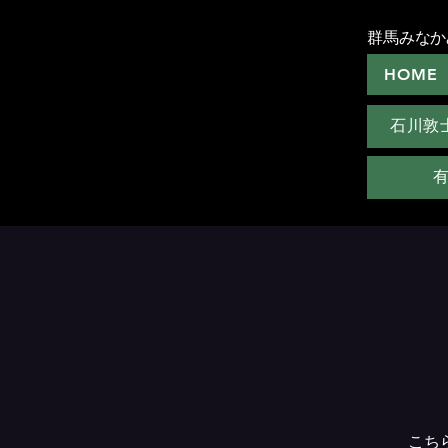
群馬みなか
HOME
石川敦
こち