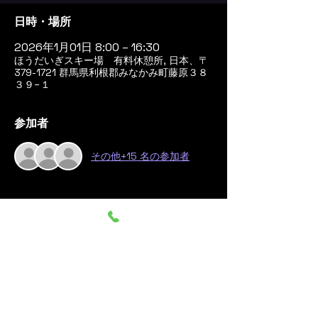
日時・場所
2026年1月01日 8:00 – 16:30
ほうだいぎスキー場 有料休憩所, 日本、〒
379-1721 群馬県利根郡みなかみ町藤原３８
３９−１
参加者
その他+15 名の参加者
このイベントをシェア