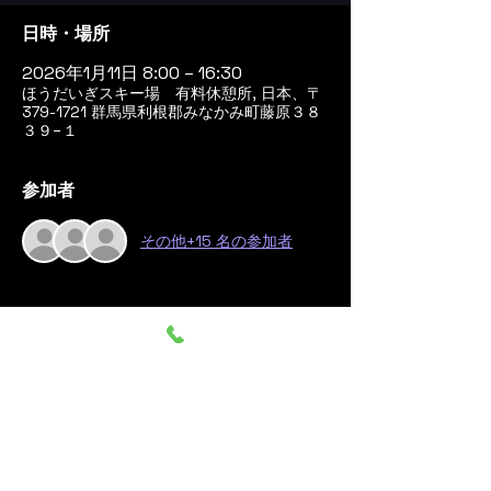
日時・場所
2026年1月11日 8:00 – 16:30
ほうだいぎスキー場 有料休憩所, 日本、〒
379-1721 群馬県利根郡みなかみ町藤原３８
３９−１
参加者
その他+15 名の参加者
このイベントをシェア