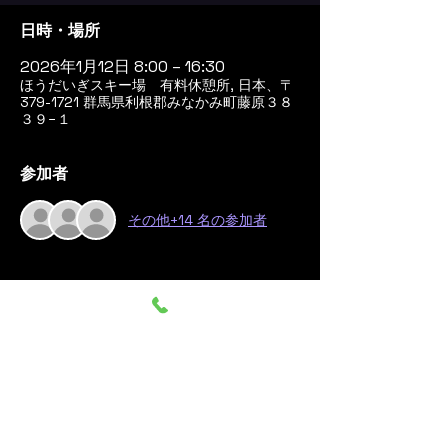
日時・場所
2026年1月12日 8:00 – 16:30
ほうだいぎスキー場 有料休憩所, 日本、〒
379-1721 群馬県利根郡みなかみ町藤原３８
３９−１
参加者
その他+14 名の参加者
このイベントをシェア