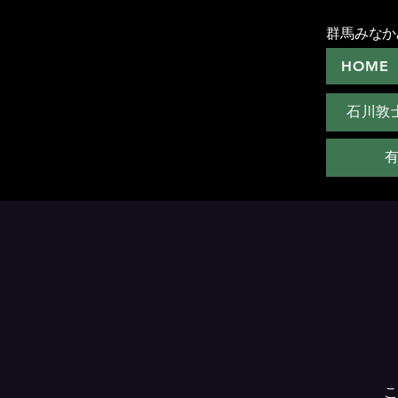
群馬みなか
HOME
石川敦
こ