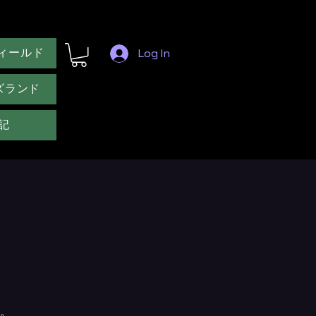
ィールド
Log In
ズランド
記
。