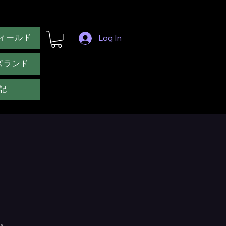
ィールド
Log In
ズランド
記
。