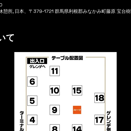
0
所, 日本、〒379-1721 群馬県利根郡みなかみ町藤原 宝台
いて