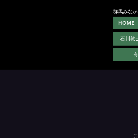
群馬みなか
HOME
石川敦
こ