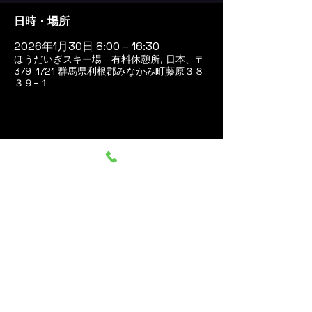
日時・場所
2026年1月30日 8:00 – 16:30
ほうだいぎスキー場 有料休憩所, 日本、〒
379-1721 群馬県利根郡みなかみ町藤原３８
３９−１
このイベントをシェア
群馬みなかみ ほうだいぎス
キー場