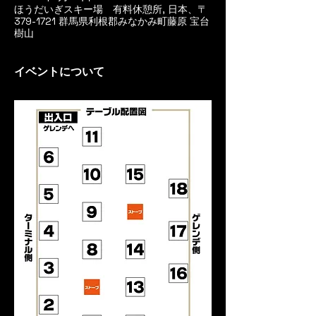
ほうだいぎスキー場 有料休憩所, 日本、〒
379-1721 群馬県利根郡みなかみ町藤原 宝台
樹山
イベントについて