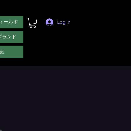
ィールド
Log In
ズランド
記
。