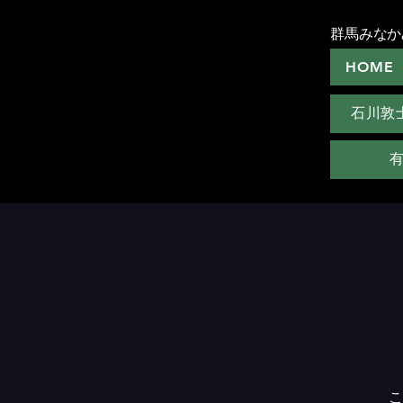
群馬みなか
HOME
石川敦
こ