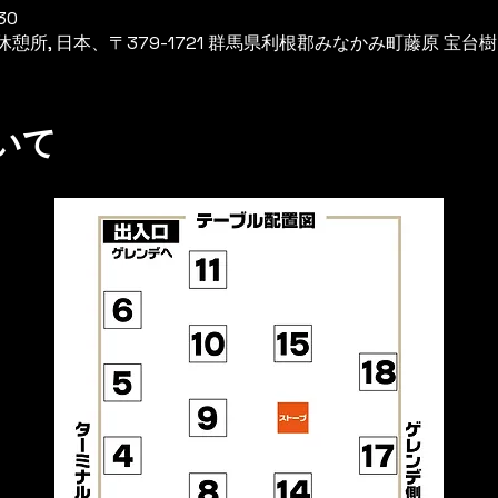
30
所, 日本、〒379-1721 群馬県利根郡みなかみ町藤原 宝台
いて