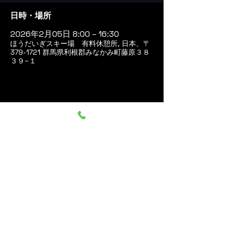
日時・場所
2026年2月05日 8:00 – 16:30
ほうだいぎスキー場 有料休憩所, 日本、〒
379-1721 群馬県利根郡みなかみ町藤原３８
３９−１
このイベントをシェア
群馬みなかみ ほうだいぎス
キー場