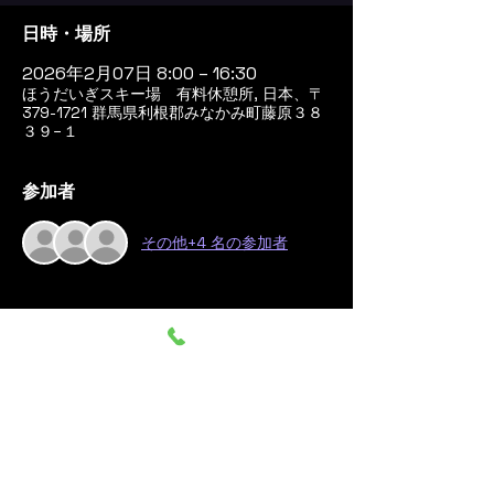
日時・場所
2026年2月07日 8:00 – 16:30
ほうだいぎスキー場 有料休憩所, 日本、〒
379-1721 群馬県利根郡みなかみ町藤原３８
３９−１
参加者
その他+4 名の参加者
このイベントをシェア