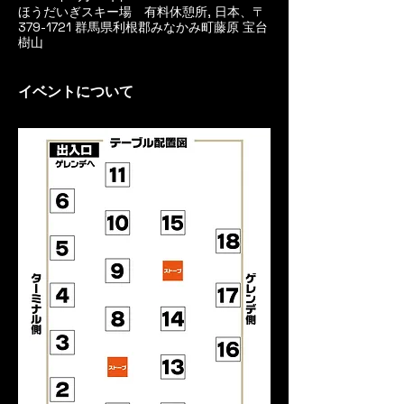
ほうだいぎスキー場 有料休憩所, 日本、〒
379-1721 群馬県利根郡みなかみ町藤原 宝台
樹山
イベントについて