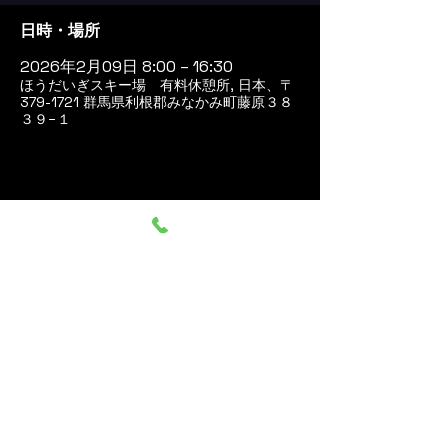
日時・場所
2026年2月09日 8:00 – 16:30
ほうだいぎスキー場 有料休憩所, 日本、〒
379-1721 群馬県利根郡みなかみ町藤原３８
３９−１
このイベントをシェア
群馬みなかみ ほうだいぎス
キー場