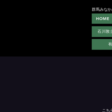
群馬みなか
HOME
石川敦
こち