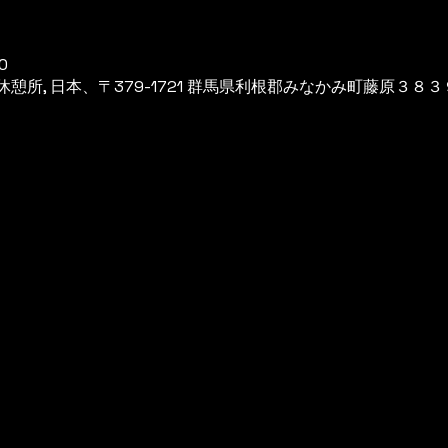
0
所, 日本、〒379-1721 群馬県利根郡みなかみ町藤原３８３