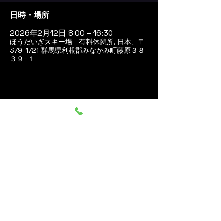
日時・場所
2026年2月12日 8:00 – 16:30
ほうだいぎスキー場 有料休憩所, 日本、〒
379-1721 群馬県利根郡みなかみ町藤原３８
３９−１
このイベントをシェア
群馬みなかみ ほうだいぎス
キー場