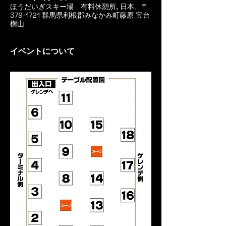
ほうだいぎスキー場 有料休憩所, 日本、〒
379-1721 群馬県利根郡みなかみ町藤原 宝台
樹山
イベントについて