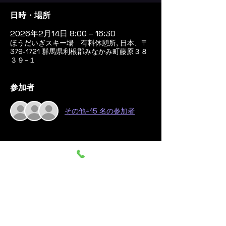
日時・場所
2026年2月14日 8:00 – 16:30
ほうだいぎスキー場 有料休憩所, 日本、〒
379-1721 群馬県利根郡みなかみ町藤原３８
３９−１
参加者
その他+15 名の参加者
このイベントをシェア