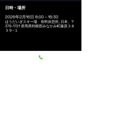
日時・場所
2026年2月16日 8:00 – 16:30
ほうだいぎスキー場 有料休憩所, 日本、〒
379-1721 群馬県利根郡みなかみ町藤原３８
３９−１
このイベントをシェア
群馬みなかみ ほうだいぎス
キー場