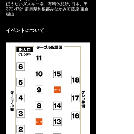
ほうだいぎスキー場 有料休憩所, 日本、〒
379-1721 群馬県利根郡みなかみ町藤原 宝台
樹山
イベントについて