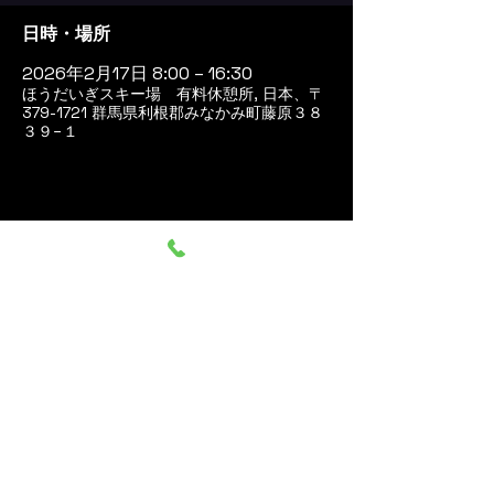
日時・場所
2026年2月17日 8:00 – 16:30
ほうだいぎスキー場 有料休憩所, 日本、〒
379-1721 群馬県利根郡みなかみ町藤原３８
３９−１
このイベントをシェア
群馬みなかみ ほうだいぎス
キー場