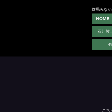
群馬みなか
HOME
石川敦
こち