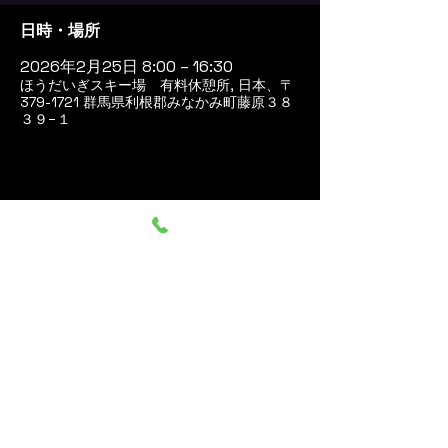
日時・場所
2026年2月25日 8:00 – 16:30
ほうだいぎスキー場 有料休憩所, 日本、〒
379-1721 群馬県利根郡みなかみ町藤原３８
３９−１
このイベントをシェア
群馬みなかみ ほうだいぎス
キー場