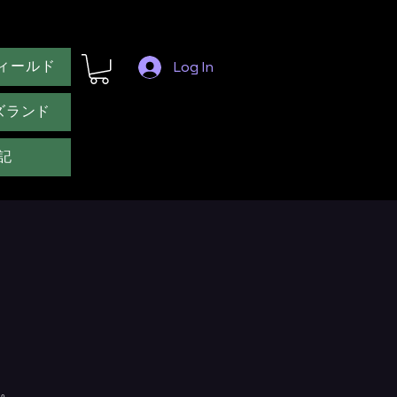
ィールド
Log In
ズランド
記
。