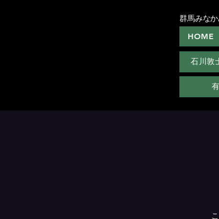
群馬みなか
HOME
石川敦
こ