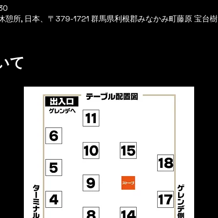
30
所, 日本、〒379-1721 群馬県利根郡みなかみ町藤原 宝台
いて