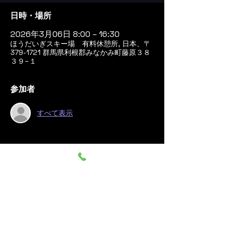
日時・場所
2026年3月06日 8:00 – 16:30
ほうだいぎスキー場 有料休憩所, 日本、〒
379-1721 群馬県利根郡みなかみ町藤原３８
３９−１
参加者
すべて表示
このイベントをシェア