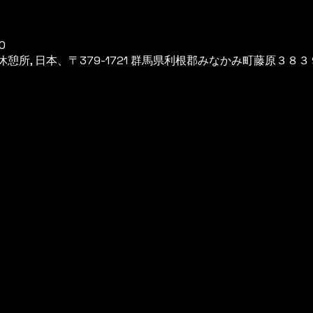
0
所, 日本、〒379-1721 群馬県利根郡みなかみ町藤原３８３