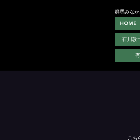
群馬みなか
HOME
石川敦
こち