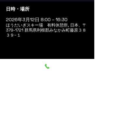
日時・場所
2026年3月12日 8:00 – 16:30
ほうだいぎスキー場 有料休憩所, 日本、〒
379-1721 群馬県利根郡みなかみ町藤原３８
３９−１
このイベントをシェア
群馬みなかみ ほうだいぎス
キー場