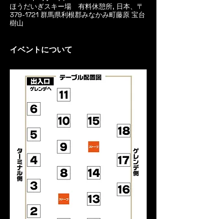
ほうだいぎスキー場 有料休憩所, 日本、〒
379-1721 群馬県利根郡みなかみ町藤原 宝台
樹山
イベントについて