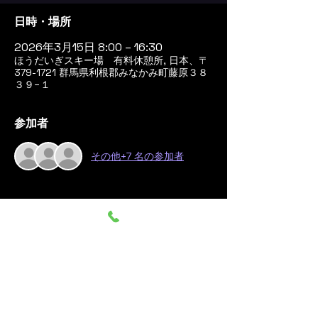
日時・場所
2026年3月15日 8:00 – 16:30
ほうだいぎスキー場 有料休憩所, 日本、〒
379-1721 群馬県利根郡みなかみ町藤原３８
３９−１
参加者
その他+7 名の参加者
このイベントをシェア