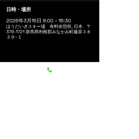
日時・場所
2026年3月15日 8:00 – 16:30
ほうだいぎスキー場 有料休憩所, 日本、〒
379-1721 群馬県利根郡みなかみ町藤原３８
３９−１
このイベントをシェア
群馬みなかみ ほうだいぎス
キー場