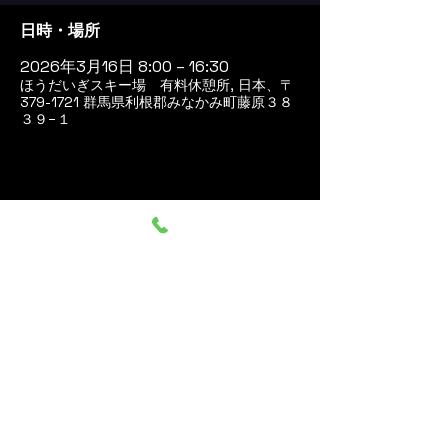
日時・場所
2026年3月16日 8:00 – 16:30
ほうだいぎスキー場 有料休憩所, 日本、〒
379-1721 群馬県利根郡みなかみ町藤原３８
３９−１
このイベントをシェア
群馬みなかみ ほうだいぎス
キー場