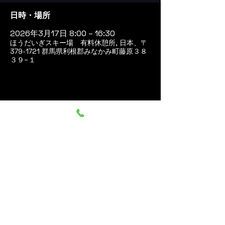
日時・場所
2026年3月17日 8:00 – 16:30
ほうだいぎスキー場 有料休憩所, 日本、〒
379-1721 群馬県利根郡みなかみ町藤原３８
３９−１
このイベントをシェア
群馬みなかみ ほうだいぎス
キー場