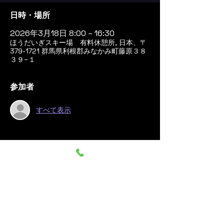
日時・場所
2026年3月18日 8:00 – 16:30
ほうだいぎスキー場 有料休憩所, 日本、〒
379-1721 群馬県利根郡みなかみ町藤原３８
３９−１
参加者
すべて表示
このイベントをシェア