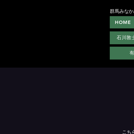
群馬みなか
HOME
石川敦
こち