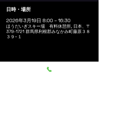
日時・場所
2026年3月19日 8:00 – 16:30
ほうだいぎスキー場 有料休憩所, 日本、〒
379-1721 群馬県利根郡みなかみ町藤原３８
３９−１
このイベントをシェア
群馬みなかみ ほうだいぎス
キー場