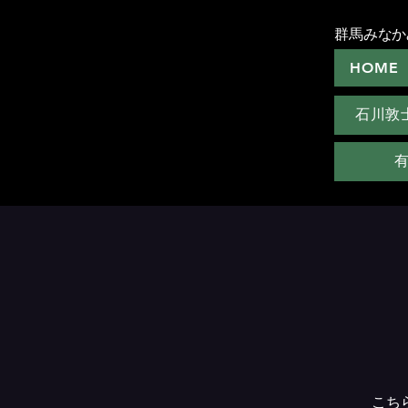
群馬みなか
HOME
石川敦
こち